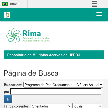
Skip
BRASIL
navigation
Simplifique!
Comunica BR
Participe
Acesso à informação
Legislação
Canais
Repositório de Múltiplos Acervos da UFRRJ
Página de Busca
Buscar em:
por
Filtros correntes: