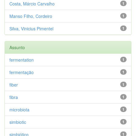
Costa, Márcio Carvalho
1
Manso Filho, Cordeiro
1
Silva, Vinicius Pimentel
1
Assunto
fermentation
1
fermentação
1
fiber
1
fibra
1
microbiota
1
simbiotic
1
simbiótico
1