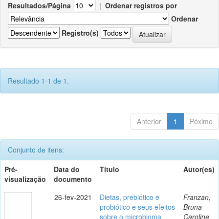
Resultados/Página
|
Ordenar registros por
Ordenar
Registro(s)
Resultado 1-1 de 1.
Anterior
1
Póximo
Conjunto de itens:
Pré-
Data do
Título
Autor(es)
visualização
documento
26-fev-2021
Dietas, prebiótico e
Franzan,
probiótico e seus efeitos
Bruna
sobre o microbioma
Caroline