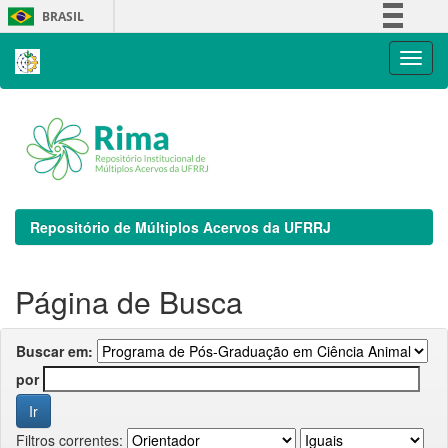
Skip
BRASIL
navigation
Simplifique!
Comunica BR
Participe
Acesso à informação
Legislação
Canais
Repositório de Múltiplos Acervos da UFRRJ
Página de Busca
Buscar em:
por
Filtros correntes: