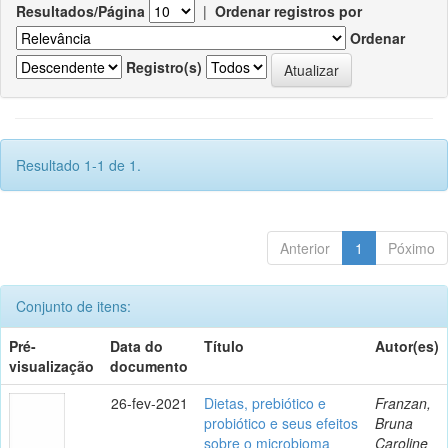
Resultados/Página
|
Ordenar registros por
Ordenar
Registro(s)
Resultado 1-1 de 1.
Anterior
1
Póximo
Conjunto de itens:
Pré-
Data do
Título
Autor(es)
visualização
documento
26-fev-2021
Dietas, prebiótico e
Franzan,
probiótico e seus efeitos
Bruna
sobre o microbioma
Caroline