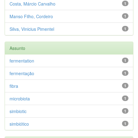
Costa, Márcio Carvalho
1
Manso Filho, Cordeiro
1
Silva, Vinicius Pimentel
1
Assunto
fermentation
1
fermentação
1
fibra
1
microbiota
1
simbiotic
1
simbiótico
1