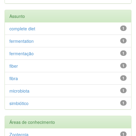
Assunto
complete diet
1
fermentation
1
fermentação
1
fiber
1
fibra
1
microbiota
1
simbiótico
1
Áreas de conhecimento
Zootecnia
1