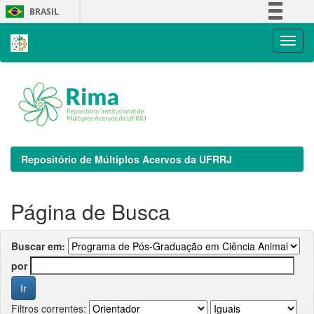
Skip
BRASIL
navigation
Simplifique!
Comunica BR
Participe
Acesso à informação
Legislação
Canais
Repositório de Múltiplos Acervos da UFRRJ
Página de Busca
Buscar em:
por
Filtros correntes: