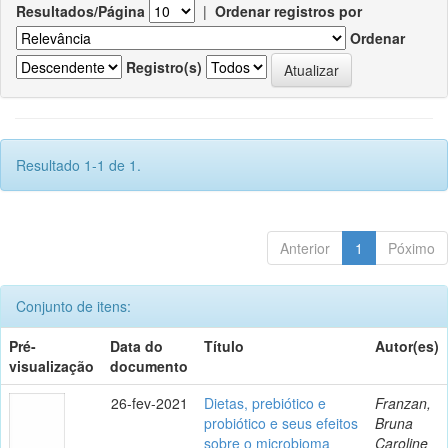
Resultados/Página
|
Ordenar registros por
Ordenar
Registro(s)
Resultado 1-1 de 1.
Anterior
1
Póximo
Conjunto de itens:
Pré-
Data do
Título
Autor(es)
visualização
documento
26-fev-2021
Dietas, prebiótico e
Franzan,
probiótico e seus efeitos
Bruna
sobre o microbioma
Caroline