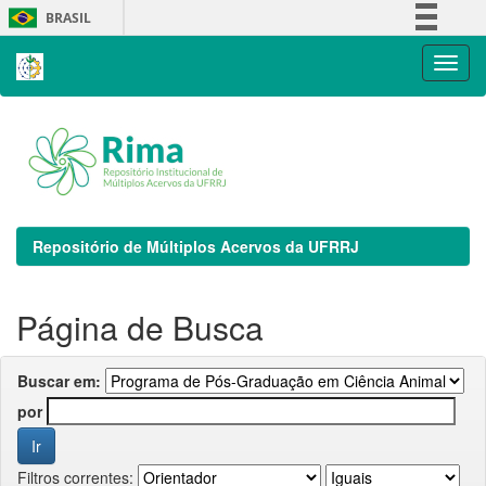
Skip
BRASIL
navigation
Simplifique!
Comunica BR
Participe
Acesso à informação
Legislação
Canais
Repositório de Múltiplos Acervos da UFRRJ
Página de Busca
Buscar em:
por
Filtros correntes: