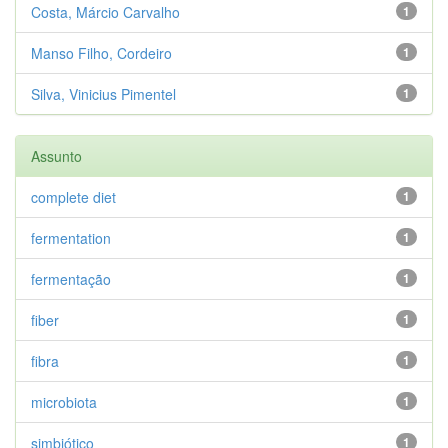
Costa, Márcio Carvalho
1
Manso Filho, Cordeiro
1
Silva, Vinicius Pimentel
1
Assunto
complete diet
1
fermentation
1
fermentação
1
fiber
1
fibra
1
microbiota
1
simbiótico
1