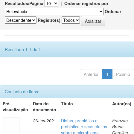
Resultados/Página
|
Ordenar registros por
Ordenar
Registro(s)
Resultado 1-1 de 1.
Anterior
1
Póximo
Conjunto de itens:
Pré-
Data do
Título
Autor(es)
visualização
documento
26-fev-2021
Dietas, prebiótico e
Franzan,
probiótico e seus efeitos
Bruna
sobre o microbioma
Caroline