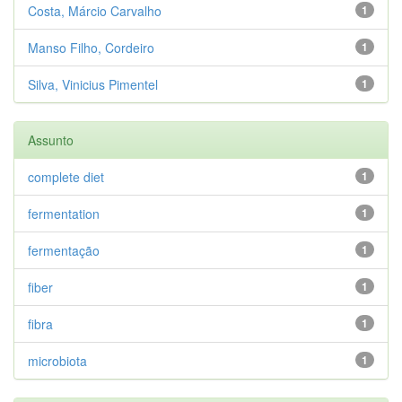
Costa, Márcio Carvalho
1
Manso Filho, Cordeiro
1
Silva, Vinicius Pimentel
1
Assunto
complete diet
1
fermentation
1
fermentação
1
fiber
1
fibra
1
microbiota
1