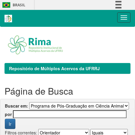
Skip
BRASIL
navigation
Simplifique!
Comunica BR
Participe
Acesso à informação
Legislação
Canais
Repositório de Múltiplos Acervos da UFRRJ
Página de Busca
Buscar em:
por
Filtros correntes: