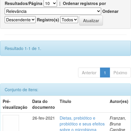
Resultados/Página
|
Ordenar registros por
Ordenar
Registro(s)
Resultado 1-1 de 1.
Anterior
1
Póximo
Conjunto de itens:
Pré-
Data do
Título
Autor(es)
visualização
documento
26-fev-2021
Dietas, prebiótico e
Franzan,
probiótico e seus efeitos
Bruna
sobre o microbioma
Caroline