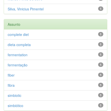
Silva, Vinicius Pimentel
1
Assunto
complete diet
1
dieta completa
1
fermentation
1
fermentação
1
fiber
1
fibra
1
simbiotic
1
simbiótico
1