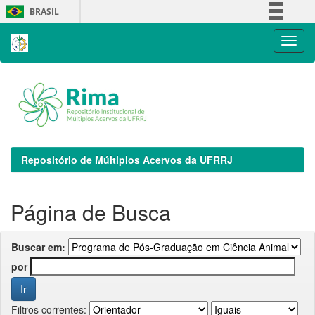
Skip
BRASIL
navigation
Simplifique!
Comunica BR
Participe
Acesso à informação
Legislação
Canais
Repositório de Múltiplos Acervos da UFRRJ
Página de Busca
Buscar em:
por
Filtros correntes: