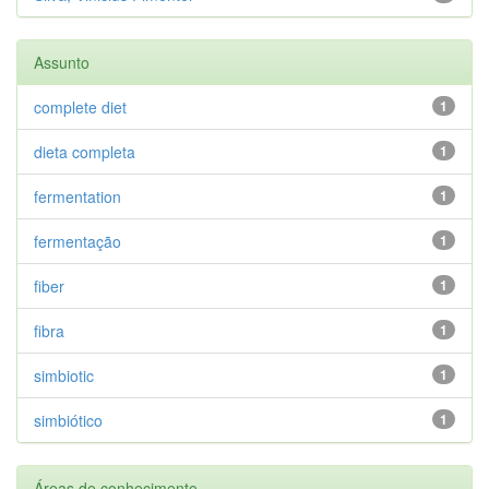
Assunto
complete diet
1
dieta completa
1
fermentation
1
fermentação
1
fiber
1
fibra
1
simbiotic
1
simbiótico
1
Áreas de conhecimento