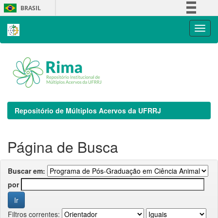
Skip
BRASIL
navigation
Simplifique!
Comunica BR
Participe
Acesso à informação
Legislação
Canais
Repositório de Múltiplos Acervos da UFRRJ
Página de Busca
Buscar em:
por
Filtros correntes: