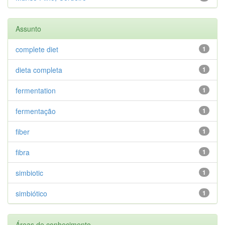
Assunto
complete diet
1
dieta completa
1
fermentation
1
fermentação
1
fiber
1
fibra
1
simbiotic
1
simbiótico
1
Áreas de conhecimento