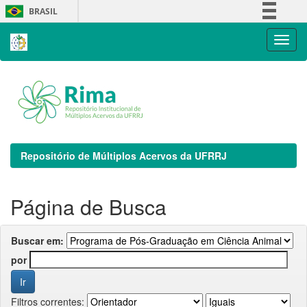
Skip
BRASIL
navigation
Simplifique!
Comunica BR
Participe
Acesso à informação
Legislação
Canais
Repositório de Múltiplos Acervos da UFRRJ
Página de Busca
Buscar em:
por
Filtros correntes: