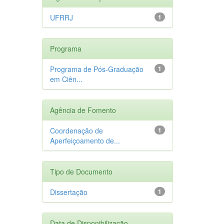
UFRRJ
1
Programa
Programa de Pós-Graduação
1
em Ciên...
Agência de Fomento
Coordenação de
1
Aperfeiçoamento de...
Tipo de Documento
Dissertação
1
Data de Disponibilização