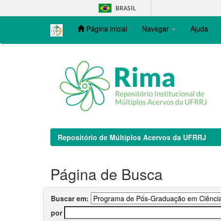
Skip
BRASIL
navigation
Página inicial
Navegar
Ajuda
Repositório de Múltiplos Acervos da UFRRJ
Página de Busca
Buscar em:
por