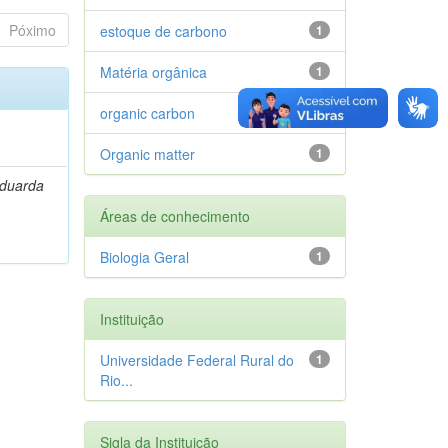
Póximo
estoque de carbono
1
Matéria orgânica
1
organic carbon
1
Organic matter
1
Eduarda
Áreas de conhecimento
Biologia Geral
1
Instituição
Universidade Federal Rural do
1
Rio...
Sigla da Instituição