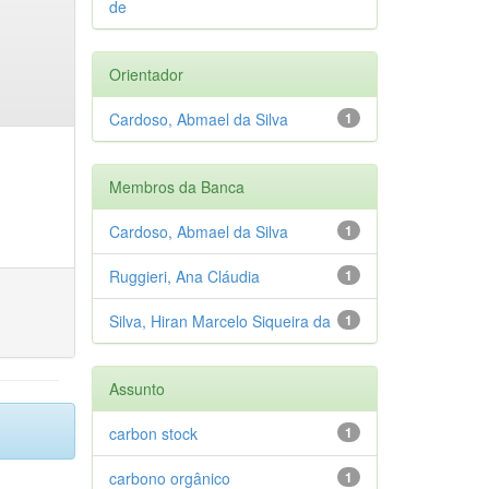
de
Orientador
Cardoso, Abmael da Silva
1
Membros da Banca
Cardoso, Abmael da Silva
1
Ruggieri, Ana Cláudia
1
Silva, Hiran Marcelo Siqueira da
1
Assunto
carbon stock
1
carbono orgânico
1