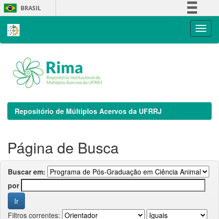
Skip
BRASIL
navigation
Simplifique!
Comunica BR
Participe
Acesso à informação
Legislação
Canais
Repositório de Múltiplos Acervos da UFRRJ
Página de Busca
Buscar em:
por
Filtros correntes: