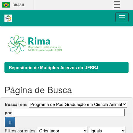
Skip
BRASIL
navigation
Simplifique!
Comunica BR
Participe
Acesso à informação
Legislação
Canais
Repositório de Múltiplos Acervos da UFRRJ
Página de Busca
Buscar em:
por
Filtros correntes: