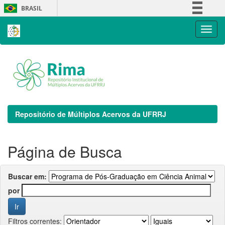
Skip
BRASIL
navigation
Simplifique!
Comunica BR
Participe
Acesso à informação
Legislação
Canais
Repositório de Múltiplos Acervos da UFRRJ
Página de Busca
Buscar em:
por
Filtros correntes: