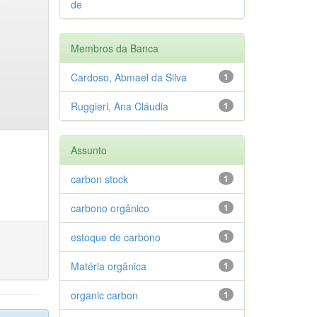
de
Membros da Banca
Cardoso, Abmael da Silva
1
Ruggieri, Ana Cláudia
1
Assunto
carbon stock
1
carbono orgânico
1
estoque de carbono
1
Matéria orgânica
1
organic carbon
1