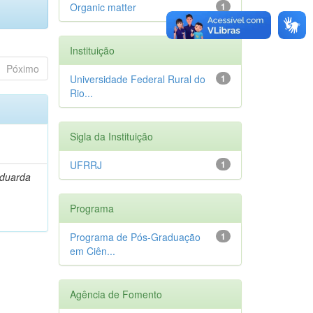
Organic matter
1
Instituição
Póximo
Universidade Federal Rural do
1
Rio...
Sigla da Instituição
UFRRJ
1
Eduarda
Programa
Programa de Pós-Graduação
1
em Ciên...
Agência de Fomento