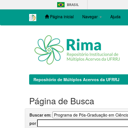
Skip
BRASIL
navigation
Página inicial
Navegar
Ajuda
Repositório de Múltiplos Acervos da UFRRJ
Página de Busca
Buscar em:
por