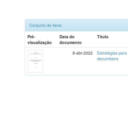
Conjunto de itens:
Pré-
Data do
Título
visualização
documento
8-abr-2022
Estratégias par
decumbens