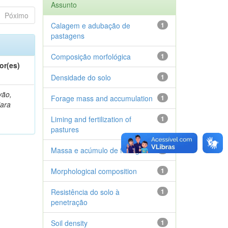
Assunto
Póximo
Calagem e adubação de
1
pastagens
Composição morfológica
1
or(es)
Densidade do solo
1
vão,
Forage mass and accumulation
1
iara
Liming and fertilization of
1
pastures
Massa e acúmulo de forragem
1
Morphological composition
1
Resistência do solo à
1
penetração
Soil density
1