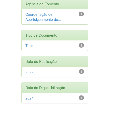
Agência de Fomento
Coordenação de
1
Aperfeiçoamento de...
Tipo de Documento
Tese
1
Data de Publicação
2022
1
Data de Disponibilização
2024
1