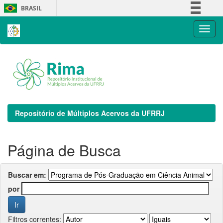
Skip
BRASIL
navigation
Simplifique!
Comunica BR
Participe
Acesso à informação
Legislação
Canais
Repositório de Múltiplos Acervos da UFRRJ
Página de Busca
Buscar em:
por
Filtros correntes: