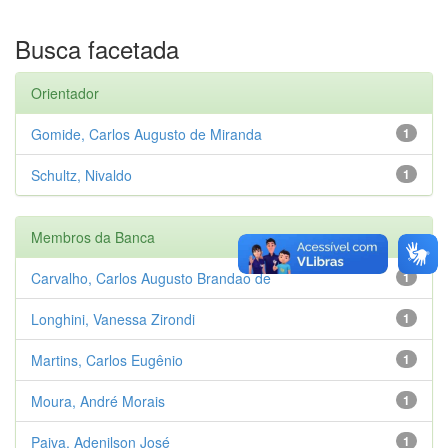
Busca facetada
Orientador
Gomide, Carlos Augusto de Miranda
1
Schultz, Nivaldo
1
Membros da Banca
Carvalho, Carlos Augusto Brandao de
1
Longhini, Vanessa Zirondi
1
Martins, Carlos Eugênio
1
Moura, André Morais
1
Paiva, Adenilson José
1