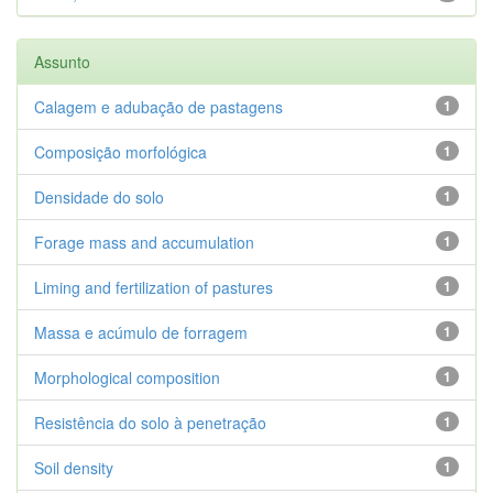
Assunto
Calagem e adubação de pastagens
1
Composição morfológica
1
Densidade do solo
1
Forage mass and accumulation
1
Liming and fertilization of pastures
1
Massa e acúmulo de forragem
1
Morphological composition
1
Resistência do solo à penetração
1
Soil density
1