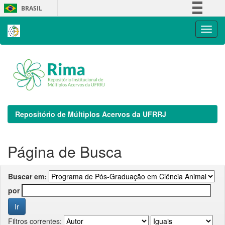
Skip
BRASIL
navigation
Simplifique!
Comunica BR
Participe
Acesso à informação
Legislação
Canais
Repositório de Múltiplos Acervos da UFRRJ
Página de Busca
Buscar em:
por
Filtros correntes: