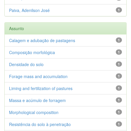
Paiva, Adenilson José
1
Assunto
Calagem e adubação de pastagens
1
Composição morfológica
1
Densidade do solo
1
Forage mass and accumulation
1
Liming and fertilization of pastures
1
Massa e acúmulo de forragem
1
Morphological composition
1
Resistência do solo à penetração
1