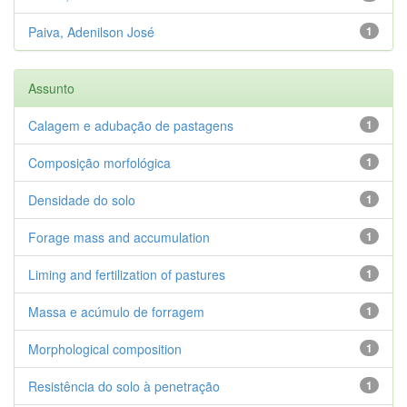
Paiva, Adenilson José
1
Assunto
Calagem e adubação de pastagens
1
Composição morfológica
1
Densidade do solo
1
Forage mass and accumulation
1
Liming and fertilization of pastures
1
Massa e acúmulo de forragem
1
Morphological composition
1
Resistência do solo à penetração
1