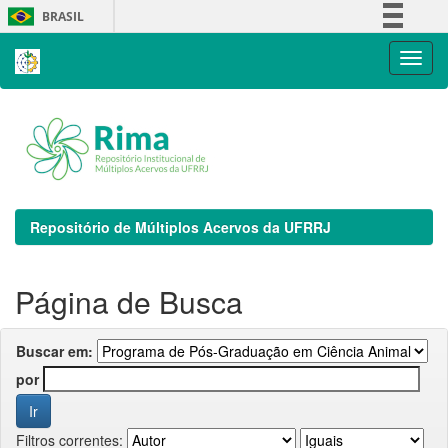
Skip
BRASIL
navigation
Simplifique!
Comunica BR
Participe
Acesso à informação
Legislação
Canais
Repositório de Múltiplos Acervos da UFRRJ
Página de Busca
Buscar em:
por
Filtros correntes: