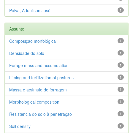
Paiva, Adenilson José
1
Assunto
Composição morfológica
1
Densidade do solo
1
Forage mass and accumulation
1
Liming and fertilization of pastures
1
Massa e acúmulo de forragem
1
Morphological composition
1
Resistência do solo à penetração
1
Soil density
1