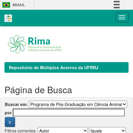
Skip
BRASIL
navigation
Simplifique!
Comunica BR
Participe
Acesso à informação
Legislação
Canais
Repositório de Múltiplos Acervos da UFRRJ
Página de Busca
Buscar em:
por
Filtros correntes: