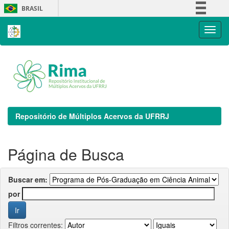
Skip
BRASIL
navigation
Simplifique!
Comunica BR
Participe
Acesso à informação
Legislação
Canais
Repositório de Múltiplos Acervos da UFRRJ
Página de Busca
Buscar em:
por
Filtros correntes: