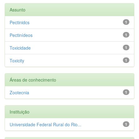
Assunto
Pectinidcs
1
Pectinídeos
1
Toxicidade
1
Toxicity
1
Áreas de conhecimento
Zootecnia
1
Instituição
Universidade Federal Rural do Rio...
1