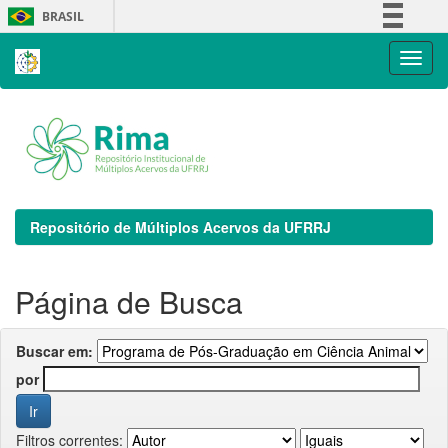
Skip
BRASIL
navigation
Simplifique!
Comunica BR
Participe
Acesso à informação
Legislação
Canais
Repositório de Múltiplos Acervos da UFRRJ
Página de Busca
Buscar em:
por
Filtros correntes: