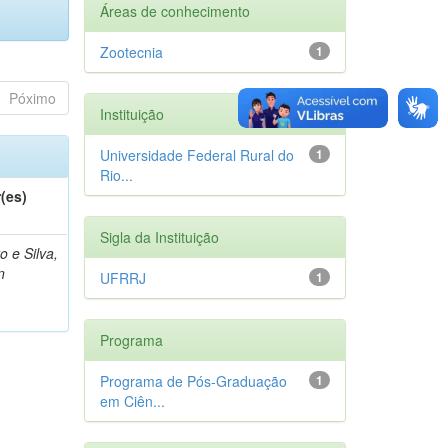
Áreas de conhecimento
Zootecnia
1
Póximo
Instituição
Universidade Federal Rural do
1
Rio...
(es)
Sigla da Instituição
o e Silva,
n
UFRRJ
1
Programa
Programa de Pós-Graduação
1
em Ciên...