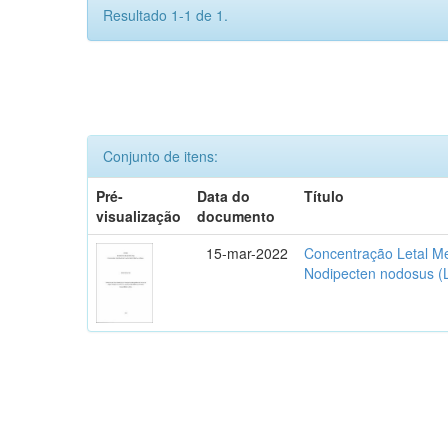
Resultado 1-1 de 1.
Conjunto de itens:
Pré-
Data do
Título
visualização
documento
15-mar-2022
Concentração Letal Me
Nodipecten nodosus (