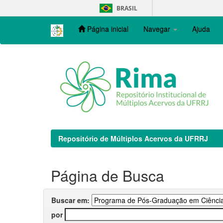
Skip
BRASIL
navigation
Página inicial
Navegar
Ajuda
Repositório de Múltiplos Acervos da UFRRJ
Página de Busca
Buscar em:
por