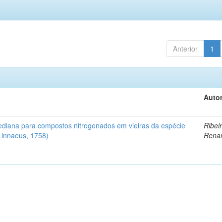
Anterior
1
Autor
diana para compostos nitrogenados em vieiras da espécie
Ribeir
Linnaeus, 1758)
Rena