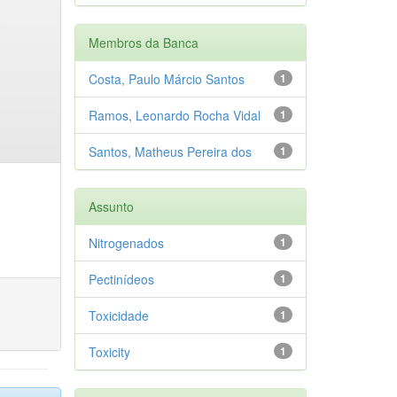
Membros da Banca
Costa, Paulo Márcio Santos
1
Ramos, Leonardo Rocha Vidal
1
Santos, Matheus Pereira dos
1
Assunto
Nitrogenados
1
Pectinídeos
1
Toxicidade
1
Toxicity
1