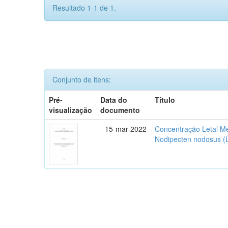
Resultado 1-1 de 1.
Conjunto de itens:
Pré-
Data do
Título
visualização
documento
15-mar-2022
Concentração Letal Me
Nodipecten nodosus (