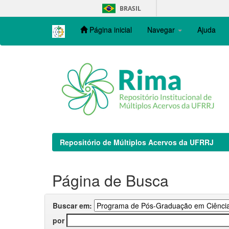
Skip
BRASIL
navigation
Página inicial
Navegar
Ajuda
Repositório de Múltiplos Acervos da UFRRJ
Página de Busca
Buscar em:
por