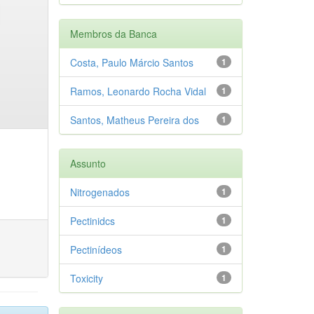
Membros da Banca
Costa, Paulo Márcio Santos
1
Ramos, Leonardo Rocha Vidal
1
Santos, Matheus Pereira dos
1
Assunto
Nitrogenados
1
Pectinidcs
1
Pectinídeos
1
Toxicity
1