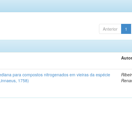
Anterior
1
Autor
diana para compostos nitrogenados em vieiras da espécie
Ribeir
Linnaeus, 1758)
Rena