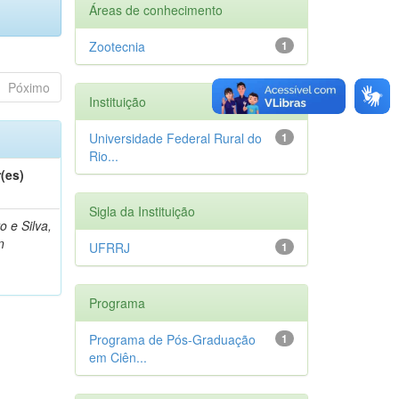
Áreas de conhecimento
Zootecnia
1
Póximo
Instituição
Universidade Federal Rural do
1
Rio...
(es)
Sigla da Instituição
o e Silva,
n
UFRRJ
1
Programa
Programa de Pós-Graduação
1
em Ciên...