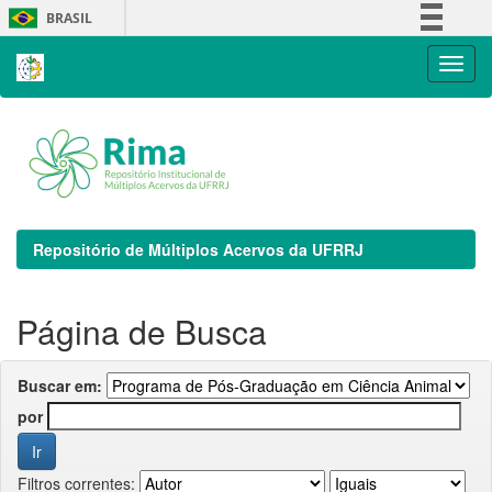
Skip
BRASIL
navigation
Simplifique!
Comunica BR
Participe
Acesso à informação
Legislação
Canais
Repositório de Múltiplos Acervos da UFRRJ
Página de Busca
Buscar em:
por
Filtros correntes: