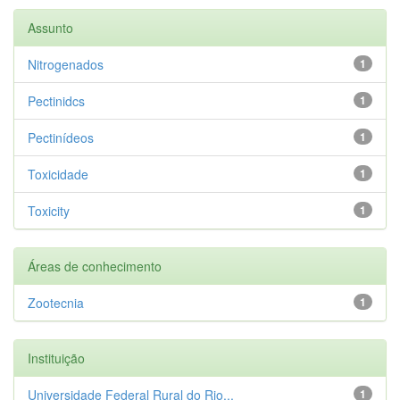
Assunto
Nitrogenados
1
Pectinidcs
1
Pectinídeos
1
Toxicidade
1
Toxicity
1
Áreas de conhecimento
Zootecnia
1
Instituição
Universidade Federal Rural do Rio...
1