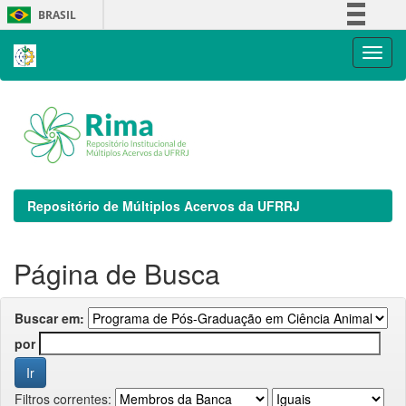
Skip
BRASIL
navigation
Simplifique!
Comunica BR
Participe
Acesso à informação
Legislação
Canais
Repositório de Múltiplos Acervos da UFRRJ
Página de Busca
Buscar em:
por
Filtros correntes: