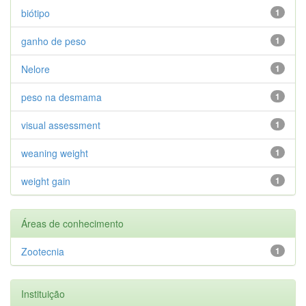
biótipo
1
ganho de peso
1
Nelore
1
peso na desmama
1
visual assessment
1
weaning weight
1
weight gain
1
Áreas de conhecimento
Zootecnia
1
Instituição