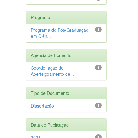
Programa
Programa de Pós-Graduação
1
em Ciên...
Agência de Fomento
Coordenação de
1
Aperfeiçoamento de...
Tipo de Documento
Dissertação
1
Data de Publicação
2021
1