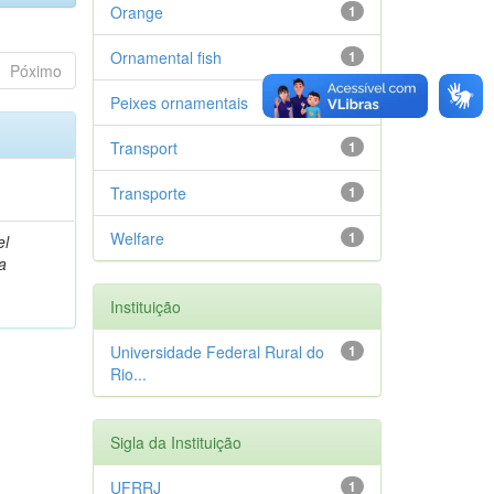
Orange
1
Ornamental fish
1
Póximo
Peixes ornamentais
1
Transport
1
Transporte
1
Welfare
1
el
a
Instituição
Universidade Federal Rural do
1
Rio...
Sigla da Instituição
UFRRJ
1