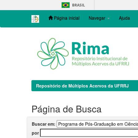
Skip
BRASIL
navigation
Página inicial
Navegar
Ajuda
Repositório de Múltiplos Acervos da UFRRJ
Página de Busca
Buscar em:
por