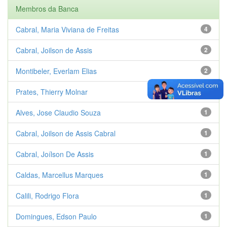
Membros da Banca
Cabral, Maria Viviana de Freitas
4
Cabral, Joilson de Assis
2
Montibeler, Everlam Elias
2
Prates, Thierry Molnar
2
Alves, Jose Claudio Souza
1
Cabral, Joilson de Assis Cabral
1
Cabral, Joílson De Assis
1
Caldas, Marcellus Marques
1
Calili, Rodrigo Flora
1
Domingues, Edson Paulo
1