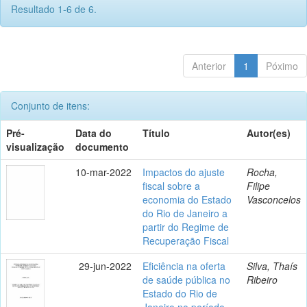
Resultado 1-6 de 6.
Anterior
1
Póximo
Conjunto de itens:
Pré-
Data do
Título
Autor(es)
visualização
documento
10-mar-2022
Impactos do ajuste
Rocha,
fiscal sobre a
Filipe
economia do Estado
Vasconcelos
do Rio de Janeiro a
partir do Regime de
Recuperação Fiscal
29-jun-2022
Eficiência na oferta
Silva, Thaís
de saúde pública no
Ribeiro
Estado do Rio de
Janeiro no período