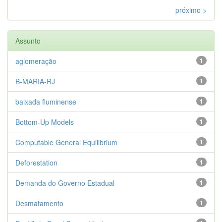
próximo >
Assunto
aglomeração
1
B-MARIA-RJ
1
baixada fluminense
1
Bottom-Up Models
1
Computable General Equilibrium
1
Deforestation
1
Demanda do Governo Estadual
1
Desmatamento
1