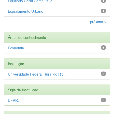
Equilíbrio Geral Computável
1
Espraiamento Urbano
1
próximo >
Áreas de conhecimento
Economia
6
Instituição
Universidade Federal Rural do Rio...
6
Sigla da Instituição
UFRRJ
6