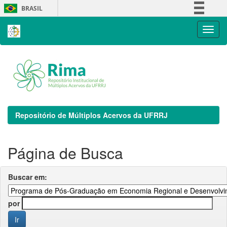
Skip
BRASIL
navigation
Simplifique!
Comunica BR
Participe
Acesso à informação
Legislação
Canais
Repositório de Múltiplos Acervos da UFRRJ
Página de Busca
Buscar em:
por