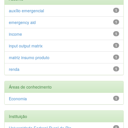
auxílio emergencial
1
emergency aid
1
income
1
input output matrix
1
matriz insumo produto
1
renda
1
Áreas de conhecimento
Economia
1
Instituição
Universidade Federal Rural do Rio...
1