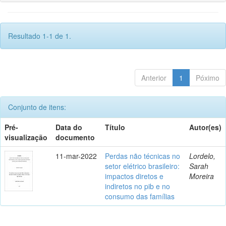
Resultado 1-1 de 1.
Anterior
1
Póximo
Conjunto de itens:
Pré-
Data do
Título
Autor(es)
visualização
documento
11-mar-2022
Perdas não técnicas no
Lordelo,
setor elétrico brasileiro:
Sarah
impactos diretos e
Moreira
indiretos no pib e no
consumo das famílias