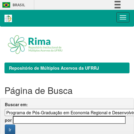
Skip
BRASIL
navigation
Simplifique!
Comunica BR
Participe
Acesso à informação
Legislação
Canais
Repositório de Múltiplos Acervos da UFRRJ
Página de Busca
Buscar em:
por