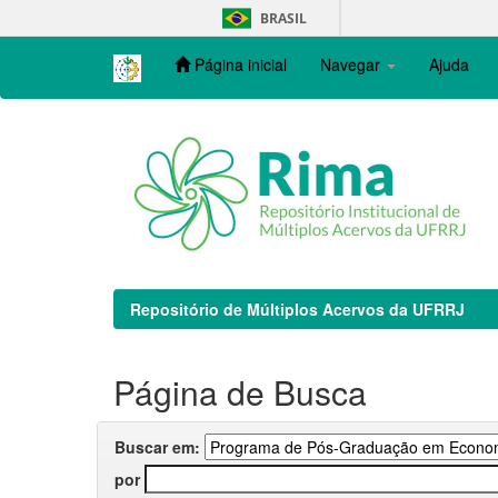
Skip
BRASIL
navigation
Página inicial
Navegar
Ajuda
Repositório de Múltiplos Acervos da UFRRJ
Página de Busca
Buscar em:
por