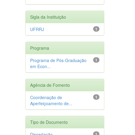
Sigla da Instituição
UFRRJ
1
Programa
Programa de Pós-Graduação
1
em Econ...
Agência de Fomento
Coordenação de
1
Aperfeiçoamento de...
Tipo de Documento
Dissertação
1