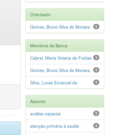
Orientador
Gomes, Bruno Silva de Moraes
1
Membros da Banca
Cabral, Maria Viviana de Freitas
1
Gomes, Bruno Silva de Moraes
1
Silva, Lucas Emanuel da
1
Assunto
análise espacial
1
atenção primária à saúde
1