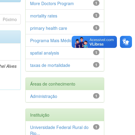
More Doctors Program
1
mortality rates
1
Póximo
primary health care
1
Programa Mais Médicos (PMM)
1
spatial analysis
1
taxas de mortalidade
1
hel Alves
Áreas de conhecimento
Administração
1
Instituição
Universidade Federal Rural do
1
Rio...