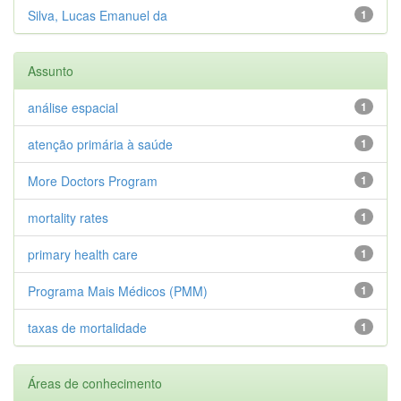
Silva, Lucas Emanuel da
1
Assunto
análise espacial
1
atenção primária à saúde
1
More Doctors Program
1
mortality rates
1
primary health care
1
Programa Mais Médicos (PMM)
1
taxas de mortalidade
1
Áreas de conhecimento