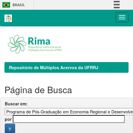
Skip
BRASIL
navigation
Simplifique!
Comunica BR
Participe
Acesso à informação
Legislação
Canais
Repositório de Múltiplos Acervos da UFRRJ
Página de Busca
Buscar em:
por