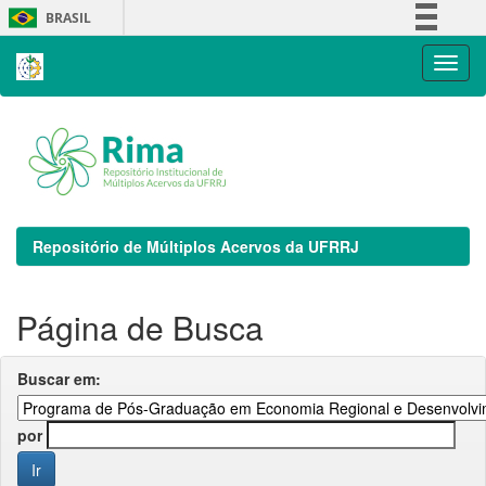
Skip
BRASIL
navigation
Simplifique!
Comunica BR
Participe
Acesso à informação
Legislação
Canais
Repositório de Múltiplos Acervos da UFRRJ
Página de Busca
Buscar em:
por