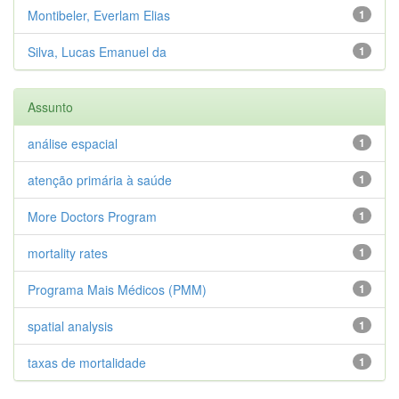
Montibeler, Everlam Elias
1
Silva, Lucas Emanuel da
1
Assunto
análise espacial
1
atenção primária à saúde
1
More Doctors Program
1
mortality rates
1
Programa Mais Médicos (PMM)
1
spatial analysis
1
taxas de mortalidade
1