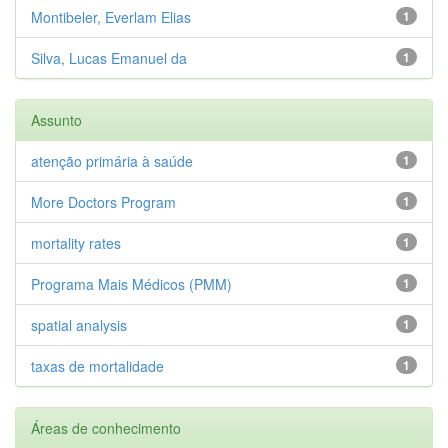
Montibeler, Everlam Elias
1
Silva, Lucas Emanuel da
1
Assunto
atenção primária à saúde
1
More Doctors Program
1
mortality rates
1
Programa Mais Médicos (PMM)
1
spatial analysis
1
taxas de mortalidade
1
Áreas de conhecimento