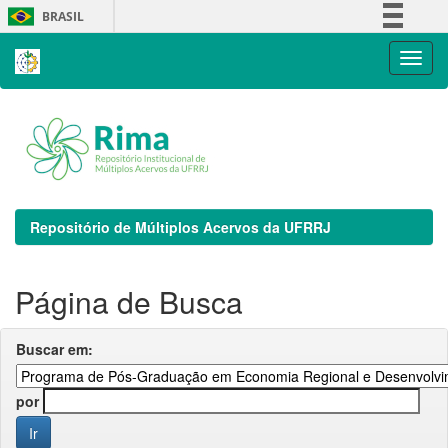
Skip
BRASIL
navigation
Simplifique!
Comunica BR
Participe
Acesso à informação
Legislação
Canais
Repositório de Múltiplos Acervos da UFRRJ
Página de Busca
Buscar em:
por