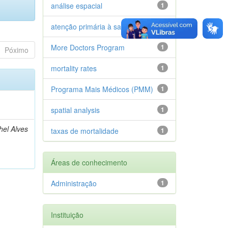
análise espacial
1
atenção primária à saúde
1
More Doctors Program
1
Póximo
mortality rates
1
Programa Mais Médicos (PMM)
1
spatial analysis
1
hel Alves
taxas de mortalidade
1
Áreas de conhecimento
Administração
1
Instituição