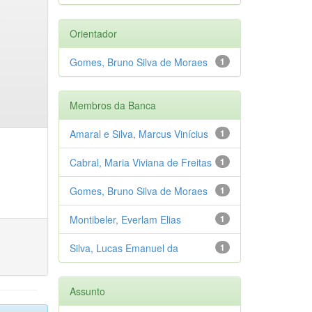
Orientador
Gomes, Bruno Silva de Moraes
1
Membros da Banca
Amaral e Silva, Marcus Vinícius
1
Cabral, Maria Viviana de Freitas
1
Gomes, Bruno Silva de Moraes
1
Montibeler, Everlam Elias
1
Silva, Lucas Emanuel da
1
Assunto