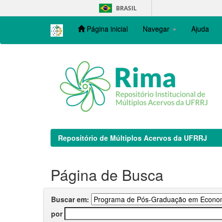
Skip
BRASIL
navigation
Página inicial
Navegar
Ajuda
Repositório de Múltiplos Acervos da UFRRJ
Página de Busca
Buscar em:
por