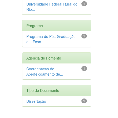
Universidade Federal Rural do
1
Rio...
Programa
Programa de Pós-Graduação
1
em Econ...
Agência de Fomento
Coordenação de
1
Aperfeiçoamento de...
Tipo de Documento
Dissertação
1