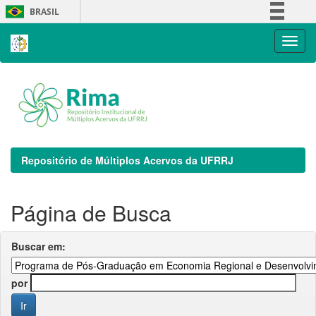
Skip
BRASIL
navigation
Simplifique!
Comunica BR
Participe
Acesso à informação
Legislação
Canais
Repositório de Múltiplos Acervos da UFRRJ
Página de Busca
Buscar em:
por