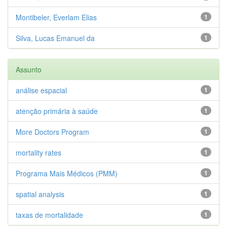
Montibeler, Everlam Elias
1
Silva, Lucas Emanuel da
1
Assunto
análise espacial
1
atenção primária à saúde
1
More Doctors Program
1
mortality rates
1
Programa Mais Médicos (PMM)
1
spatial analysis
1
taxas de mortalidade
1