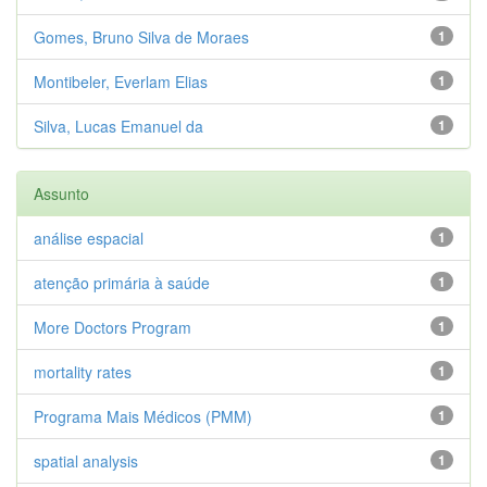
Gomes, Bruno Silva de Moraes
1
Montibeler, Everlam Elias
1
Silva, Lucas Emanuel da
1
Assunto
análise espacial
1
atenção primária à saúde
1
More Doctors Program
1
mortality rates
1
Programa Mais Médicos (PMM)
1
spatial analysis
1