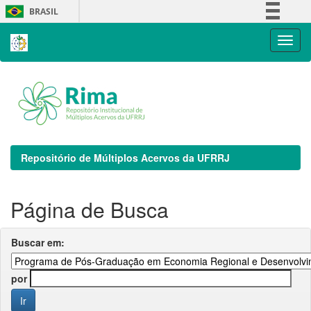
Skip
BRASIL
navigation
Simplifique!
Comunica BR
Participe
Acesso à informação
Legislação
Canais
Repositório de Múltiplos Acervos da UFRRJ
Página de Busca
Buscar em:
por