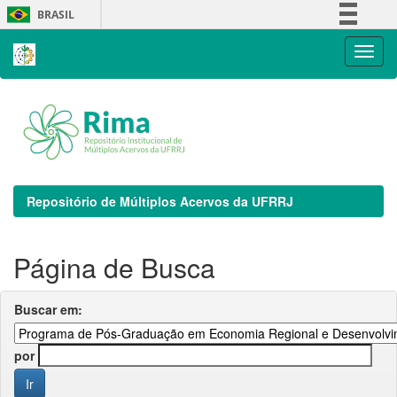
Skip
BRASIL
navigation
Simplifique!
Comunica BR
Participe
Acesso à informação
Legislação
Canais
Repositório de Múltiplos Acervos da UFRRJ
Página de Busca
Buscar em:
por