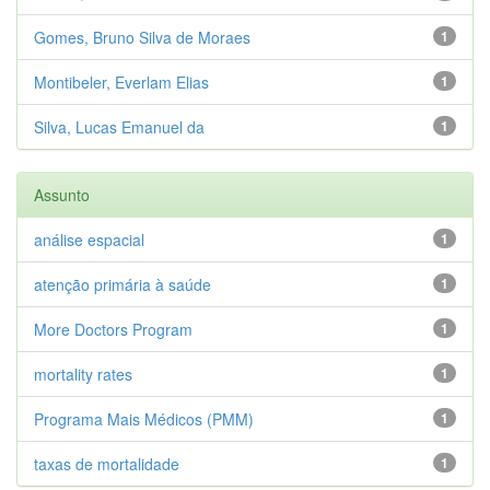
Gomes, Bruno Silva de Moraes
1
Montibeler, Everlam Elias
1
Silva, Lucas Emanuel da
1
Assunto
análise espacial
1
atenção primária à saúde
1
More Doctors Program
1
mortality rates
1
Programa Mais Médicos (PMM)
1
taxas de mortalidade
1