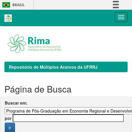
Skip
BRASIL
navigation
Simplifique!
Comunica BR
Participe
Acesso à informação
Legislação
Canais
Repositório de Múltiplos Acervos da UFRRJ
Página de Busca
Buscar em:
por