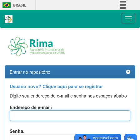
Skip
BRASIL
navigation
Simplifique!
Comunica BR
Participe
Acesso à informação
Legislação
Canais
Entrar no repositório
Usuário novo? Clique aqui para se registrar
Digite seu endereço de e-mail e senha nos espaços abaixo
Endereço de e-mail:
Senha: