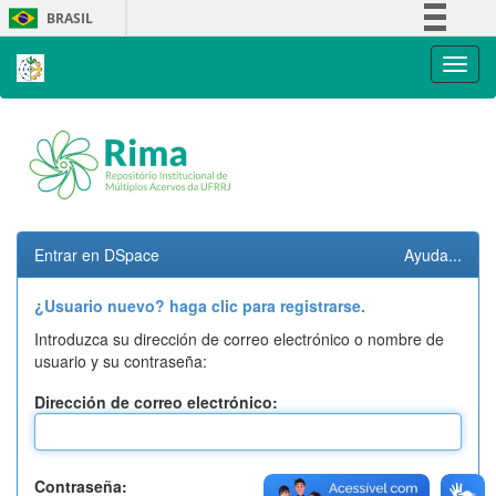
Skip
BRASIL
navigation
Simplifique!
Comunica BR
Participe
Acesso à informação
Legislação
Canais
Entrar en DSpace
Ayuda...
¿Usuario nuevo? haga clic para registrarse.
Introduzca su dirección de correo electrónico o nombre de
usuario y su contraseña:
Dirección de correo electrónico:
Contraseña: