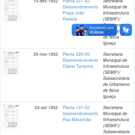
15-dez-1952
Planta 227-52-
Secretaria
Desmembramento
Municipal de
Praça João
Infraestrutura
Pessoa
(SEMIF)/
Subsecretaria
de Urbanismo
de Nova
Iguaçu
25-nov-1952
Planta 229-55-
Secretaria
Desmembramento
Municipal de
Otávio Tarquino
Infraestrutura
(SEMIF)/
Subsecretaria
de Urbanismo
de Nova
Iguaçu
23-set-1952
Planta 137-52-
Secretaria
Desmembramento
Municipal de
Rua Maranhão
Infraestrutura
(SEMIF)/
Subsecretaria