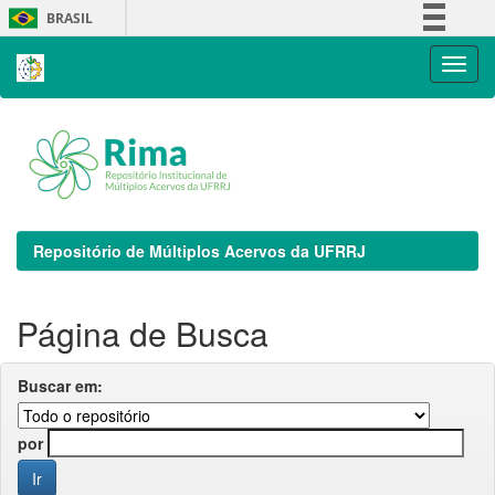
Skip
BRASIL
navigation
Simplifique!
Comunica BR
Participe
Acesso à informação
Legislação
Canais
Repositório de Múltiplos Acervos da UFRRJ
Página de Busca
Buscar em:
por