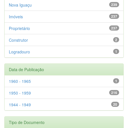
Nova Iguaçu
239
Imóveis
237
Proprietário
237
Construtor
2
Logradouro
1
Data de Publicação
1960 - 1965
1
1950 - 1959
216
1944 - 1949
20
Tipo de Documento