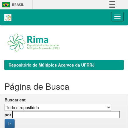
Skip
BRASIL
navigation
Simplifique!
Comunica BR
Participe
Acesso à informação
Legislação
Canais
Repositório de Múltiplos Acervos da UFRRJ
Página de Busca
Buscar em:
por