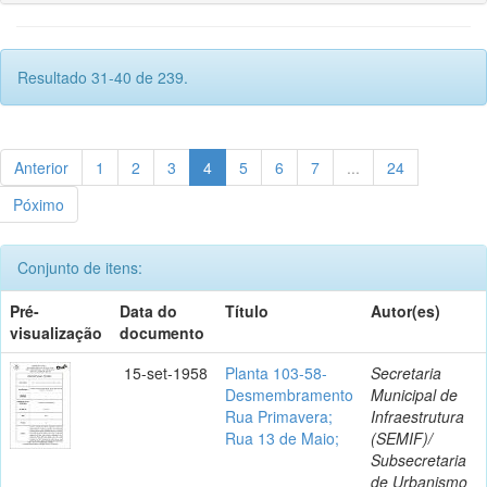
Resultado 31-40 de 239.
Anterior
1
2
3
4
5
6
7
...
24
Póximo
Conjunto de itens:
Pré-
Data do
Título
Autor(es)
visualização
documento
15-set-1958
Planta 103-58-
Secretaria
Desmembramento
Municipal de
Rua Primavera;
Infraestrutura
Rua 13 de Maio;
(SEMIF)/
Subsecretaria
de Urbanismo