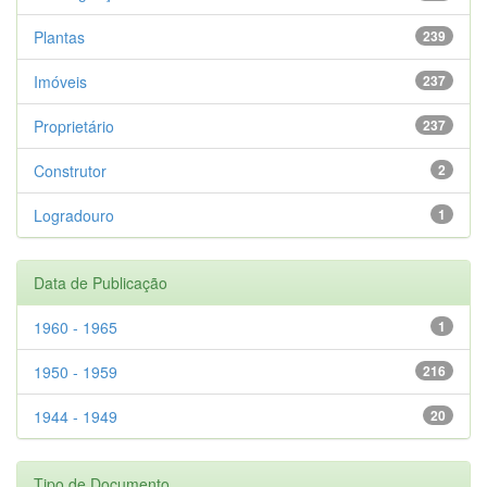
Plantas
239
Imóveis
237
Proprietário
237
Construtor
2
Logradouro
1
Data de Publicação
1960 - 1965
1
1950 - 1959
216
1944 - 1949
20
Tipo de Documento