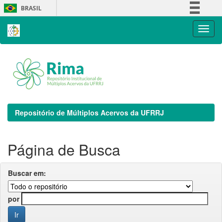
Skip
BRASIL
navigation
Simplifique!
Comunica BR
Participe
Acesso à informação
Legislação
Canais
Repositório de Múltiplos Acervos da UFRRJ
Página de Busca
Buscar em:
por