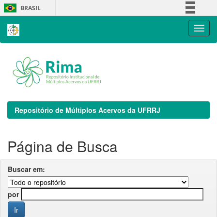
Skip
BRASIL
navigation
Simplifique!
Comunica BR
Participe
Acesso à informação
Legislação
Canais
Repositório de Múltiplos Acervos da UFRRJ
Página de Busca
Buscar em:
por