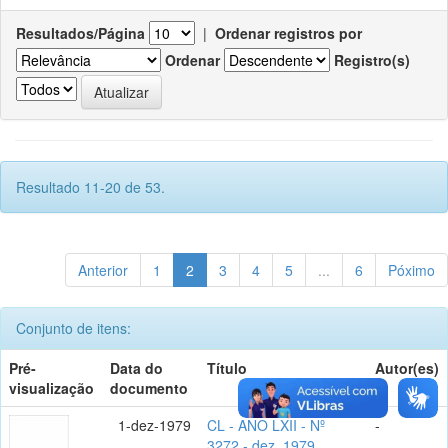
Resultados/Página
|
Ordenar registros por
Ordenar
Registro(s)
Resultado 11-20 de 53.
Anterior
1
2
3
4
5
...
6
Póximo
Conjunto de itens:
Pré-
Data do
Título
Autor(es)
visualização
documento
1-dez-1979
CL - ANO LXII - Nº
-
3272 - dez. 1979