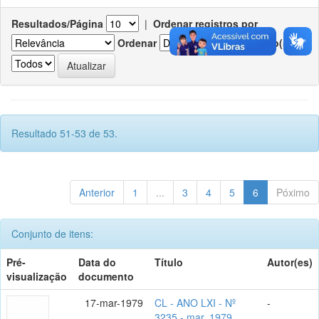
Resultados/Página
|
Ordenar registros por
Ordenar
Registro(s)
Resultado 51-53 de 53.
Anterior
1
...
3
4
5
6
Póximo
Conjunto de itens:
Pré-
Data do
Título
Autor(es)
visualização
documento
17-mar-1979
CL - ANO LXI - Nº
-
3235 - mar. 1979