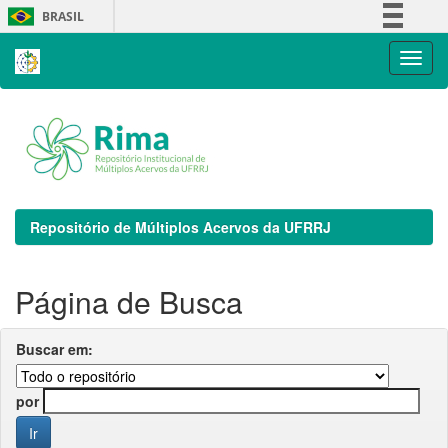
Skip
BRASIL
navigation
Simplifique!
Comunica BR
Participe
Acesso à informação
Legislação
Canais
Repositório de Múltiplos Acervos da UFRRJ
Página de Busca
Buscar em:
por