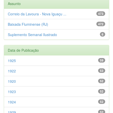
Assunto
Correio da Lavoura - Nova Iguaçu ...
473
Baixada Fluminense (RJ)
472
Suplemento Semanal Ilustrado
6
Data de Publicação
1925
59
1922
53
1920
52
1923
52
1924
52
1929
52