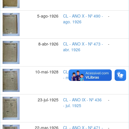
5-ago-1926
CL - ANO X - Nº 490 -
-
ago. 1926
8-abr-1926
CL - ANO X - Nº 473 -
-
abr. 1926
10-mai-1928
CL - ANO XII - Nº 582
-
- mai. 1928
23-jul-1925
CL - ANO IX - Nº 436
-
- jul. 1925
22-mar-1926
CL - ANO X - Nº 471 -
-