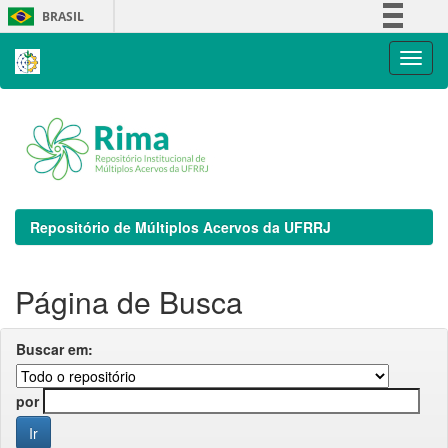
Skip
BRASIL
navigation
Simplifique!
Comunica BR
Participe
Acesso à informação
Legislação
Canais
Repositório de Múltiplos Acervos da UFRRJ
Página de Busca
Buscar em:
por