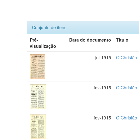
Conjunto de itens:
Pré-
Data do documento
Título
visualização
jul-1915
O Christão
fev-1915
O Christão
fev-1915
O Christão