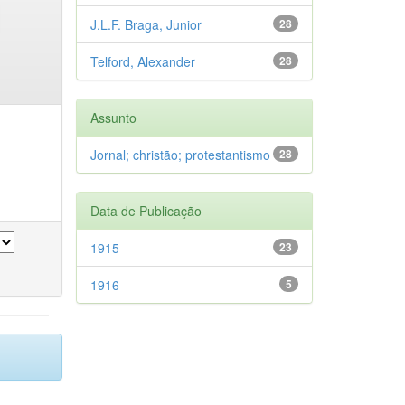
J.L.F. Braga, Junior
28
Telford, Alexander
28
Assunto
Jornal; christão; protestantismo
28
Data de Publicação
1915
23
1916
5