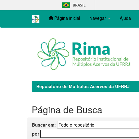
Skip
BRASIL
navigation
Página inicial
Navegar
Ajuda
Repositório de Múltiplos Acervos da UFRRJ
Página de Busca
Buscar em:
por