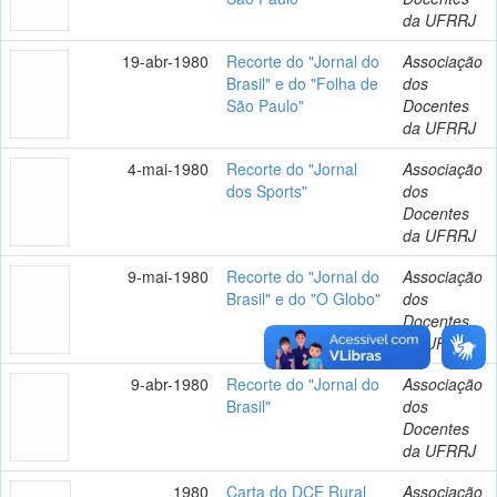
da UFRRJ
19-abr-1980
Recorte do "Jornal do
Associação
Brasil" e do "Folha de
dos
São Paulo"
Docentes
da UFRRJ
4-mai-1980
Recorte do "Jornal
Associação
dos Sports"
dos
Docentes
da UFRRJ
9-mai-1980
Recorte do "Jornal do
Associação
Brasil" e do "O Globo"
dos
Docentes
da UFRRJ
9-abr-1980
Recorte do "Jornal do
Associação
Brasil"
dos
Docentes
da UFRRJ
1980
Carta do DCE Rural
Associação