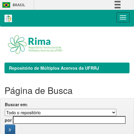
Skip
BRASIL
navigation
Simplifique!
Comunica BR
Participe
Acesso à informação
Legislação
Canais
Repositório de Múltiplos Acervos da UFRRJ
Página de Busca
Buscar em:
por