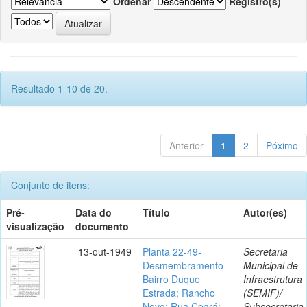
Ordenar
Registro(s)
Resultado 1-10 de 20.
Anterior
1
2
Póximo
Conjunto de itens:
Pré-
Data do
Título
Autor(es)
visualização
documento
13-out-1949
Planta 22-49-
Secretaria
Desmembramento
Municipal de
Bairro Duque
Infraestrutura
Estrada; Rancho
(SEMIF)/
Novo; Rua Ceará;
Subsecretaria