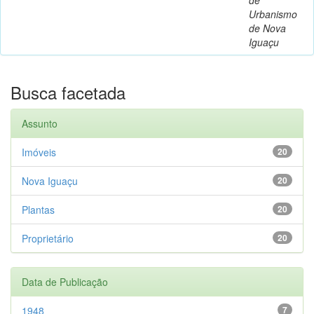
Urbanismo
de Nova
Iguaçu
Busca facetada
Assunto
Imóveis
20
Nova Iguaçu
20
Plantas
20
Proprietário
20
Data de Publicação
1948
7