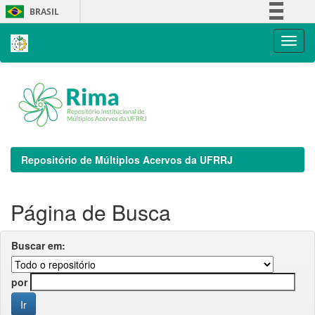
Skip
BRASIL
navigation
Simplifique!
Comunica BR
Participe
Acesso à informação
Legislação
Canais
Repositório de Múltiplos Acervos da UFRRJ
Página de Busca
Buscar em:
por