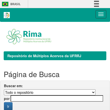
Skip
BRASIL
navigation
Simplifique!
Comunica BR
Participe
Acesso à informação
Legislação
Canais
Repositório de Múltiplos Acervos da UFRRJ
Página de Busca
Buscar em:
por