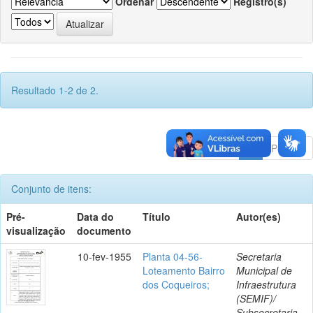
Ordenar
Registro(s)
Resultado 1-2 de 2.
Anterior
1
Póximo
Conjunto de itens:
Pré-
Data do
Título
Autor(es)
visualização
documento
10-fev-1955
Planta 04-56-
Secretaria
Loteamento Bairro
Municipal de
dos Coqueiros;
Infraestrutura
(SEMIF)/
Subsecretaria