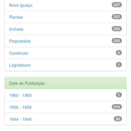
Nova Iguaçu
237
Plantas
237
Imóveis
235
Proprietário
235
Construtor
2
Logradouro
1
Data de Publicação
1960 - 1965
1
1950 - 1959
214
1944 - 1949
20