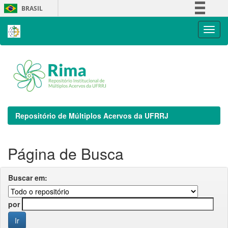
Skip
BRASIL
navigation
Simplifique!
Comunica BR
Participe
Acesso à informação
Legislação
Canais
Repositório de Múltiplos Acervos da UFRRJ
Página de Busca
Buscar em:
por