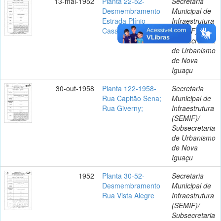
13-mai-1952
Planta 22-52-
Secretaria
Desmembramento
Municipal de
Estrada Plínio
Infraestrutura
Casado
(SEMIF)/
Subsecretaria
de Urbanismo
de Nova
Iguaçu
30-out-1958
Planta 122-1958-
Secretaria
Rua Capitão Sena;
Municipal de
Rua Giverny;
Infraestrutura
(SEMIF)/
Subsecretaria
de Urbanismo
de Nova
Iguaçu
1952
Planta 30-52-
Secretaria
Desmembramento
Municipal de
Rua Vista Alegre
Infraestrutura
(SEMIF)/
Subsecretaria