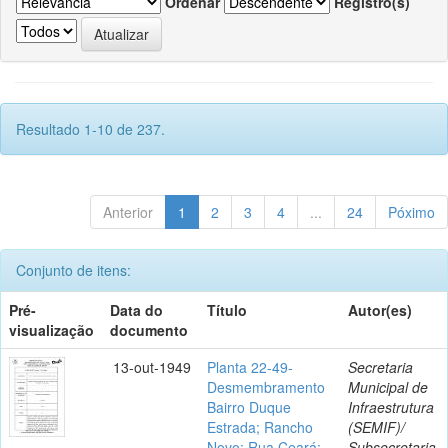
Ordenar
Registro(s)
Resultado 1-10 de 237.
Anterior
1
2
3
4
...
24
Póximo
Conjunto de itens:
Pré-
Data do
Título
Autor(es)
visualização
documento
13-out-1949
Planta 22-49-
Secretaria
Desmembramento
Municipal de
Bairro Duque
Infraestrutura
Estrada; Rancho
(SEMIF)/
Novo; Rua Ceará;
Subsecretaria